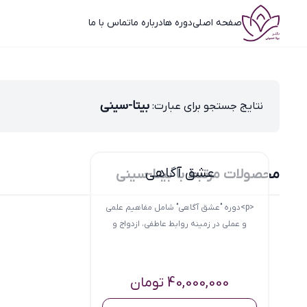
صفحه اصلی
دوره ها
درباره ما
تماس با ما
بیتا-سینی
نتایج جستجو برای عبارت:
عشق آگاهی
محصولات مرتبط با بیتا-سینی
<p>دوره "عشق آگاهی" شامل مفاهیم علمی
و عملی در زمینه روابط عاطفی، ازدواج و
خانواده...
40,000,000
تومان