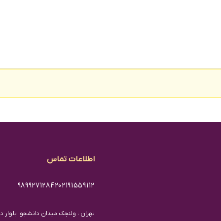
اطلاعات تماس
98992712842
02191559112
تهران ، ولنجک میدان دانشجو، بلوار دان