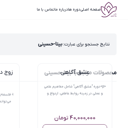
صفحه اصلی
دوره ها
درباره ما
تماس با ما
بیتا-حسینی
نتایج جستجو برای عبارت:
عشق آگاهی
محصولات مرتبط با بیتا-حسینی
<p>دوره "عشق آگاهی" شامل مفاهیم علمی
و عملی در زمینه روابط عاطفی، ازدواج و
خانواده...
می‌توان
40,000,000
تومان