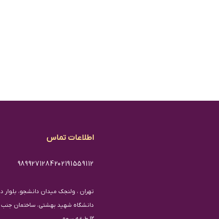
اطلاعات تماس
98992712842
02191559112
تهران ، ولنجک میدان دانشجو، بلوار دان
دانشگاه شهید بهشتی، ساختمان جنب کا